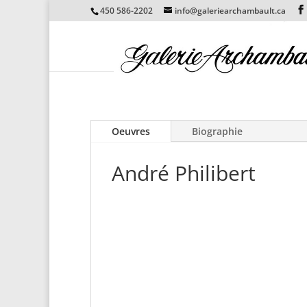
450 586-2202
info@galeriearchambault.ca
Oeuvres
Biographie
André Philibert