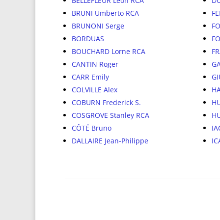
BELLEFLEUR Léon RCA
DU
BRUNI Umberto RCA
FE
BRUNONI Serge
FO
BORDUAS
FO
BOUCHARD Lorne RCA
FR
CANTIN Roger
GA
CARR Emily
GI
COLVILLE Alex
H
COBURN Frederick S.
H
COSGROVE Stanley RCA
HU
CÔTÉ Bruno
IA
DALLAIRE Jean-Philippe
IC