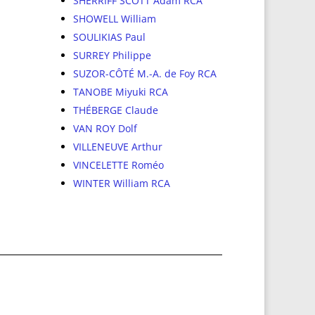
SHERRIFF SCOTT Adam RCA
SHOWELL William
SOULIKIAS Paul
SURREY Philippe
SUZOR-CÔTÉ M.-A. de Foy RCA
TANOBE Miyuki RCA
THÉBERGE Claude
VAN ROY Dolf
VILLENEUVE Arthur
VINCELETTE Roméo
WINTER William RCA