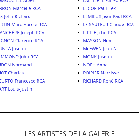
MOUCHEL Albert
LALIBERTÉ Alfred RCA
RRON Marcelle RCA
LECOR Paul-Tex
X John Richard
LEMIEUX Jean-Paul RCA
RTIN Marc-Aurèle RCA
LE SAUTEUR Claude RCA
ANCHÈRE Joseph RCA
LITTLE John RCA
GNON Clarence RCA
MASSON Henri
UNTA Joseph
McEWEN Jean A.
AMMOND John RCA
MONK Joseph
UDON Normand
NOEH Anna
OT Charles
POIRIER Narcisse
CURTO Francesco RCA
RICHARD René RCA
ART Louis-Justin
LES ARTISTES DE LA GALERIE