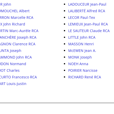
R John
LADOUCEUR Jean-Paul
MOUCHEL Albert
LALIBERTÉ Alfred RCA
RRON Marcelle RCA
LECOR Paul-Tex
X John Richard
LEMIEUX Jean-Paul RCA
RTIN Marc-Aurèle RCA
LE SAUTEUR Claude RCA
ANCHÈRE Joseph RCA
LITTLE John RCA
GNON Clarence RCA
MASSON Henri
UNTA Joseph
McEWEN Jean A.
AMMOND John RCA
MONK Joseph
UDON Normand
NOEH Anna
OT Charles
POIRIER Narcisse
CURTO Francesco RCA
RICHARD René RCA
ART Louis-Justin