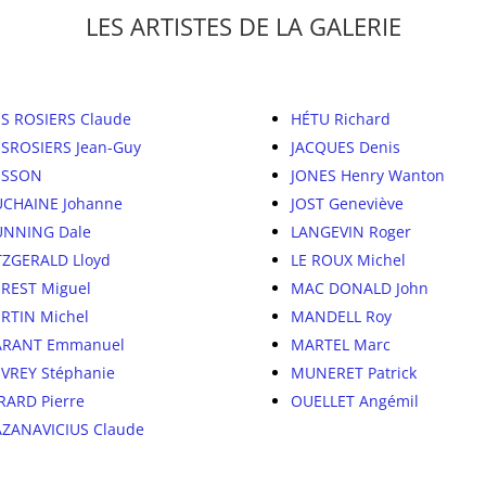
LES ARTISTES DE LA GALERIE
S ROSIERS Claude
HÉTU Richard
SROSIERS Jean-Guy
JACQUES Denis
ESSON
JONES Henry Wanton
CHAINE Johanne
JOST Geneviève
NNING Dale
LANGEVIN Roger
TZGERALD Lloyd
LE ROUX Michel
REST Miguel
MAC DONALD John
RTIN Michel
MANDELL Roy
ARANT Emmanuel
MARTEL Marc
VREY Stéphanie
MUNERET Patrick
RARD Pierre
OUELLET Angémil
ZANAVICIUS Claude