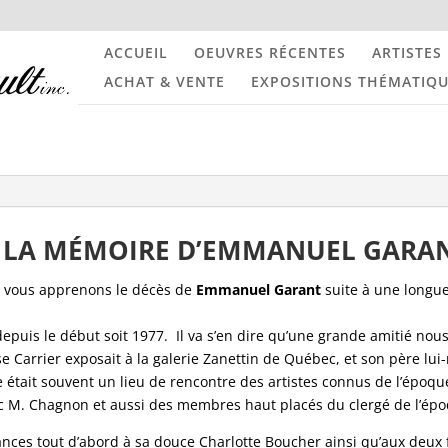
ACCUEIL
OEUVRES RÉCENTES
ARTISTES
ACHAT & VENTE
EXPOSITIONS THÉMATIQ
 LA MÉMOIRE D’EMMANUEL GARA
s vous apprenons le décès de
Emmanuel Garant
suite à une longu
es depuis le début soit 1977. Il va s’en dire qu’une grande amitié n
e Carrier exposait à la galerie Zanettin de Québec, et son père lui
était souvent un lieu de rencontre des artistes connus de l’époque 
c M. Chagnon et aussi des membres haut placés du clergé de l’ép
ances tout d’abord à sa douce Charlotte Boucher ainsi qu’aux deux 