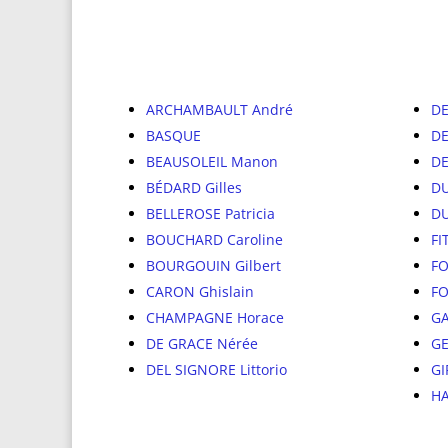
ARCHAMBAULT André
DE
BASQUE
DE
BEAUSOLEIL Manon
D
BÉDARD Gilles
DU
BELLEROSE Patricia
DU
BOUCHARD Caroline
FI
BOURGOUIN Gilbert
FO
CARON Ghislain
FO
CHAMPAGNE Horace
G
DE GRACE Nérée
GE
DEL SIGNORE Littorio
GI
HA